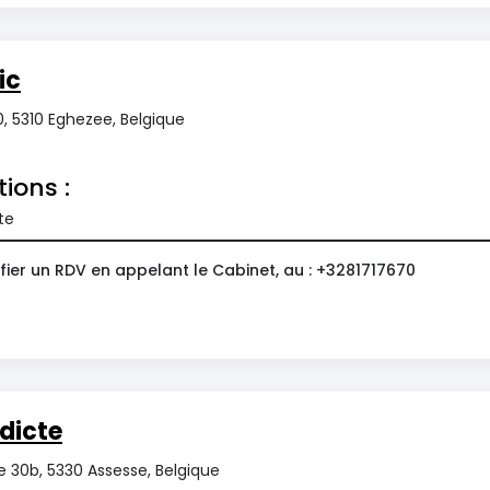
ic
, 5310 Eghezee, Belgique
tions :
te
fier un RDV en appelant le Cabinet, au : +3281717670
dicte
 30b, 5330 Assesse, Belgique