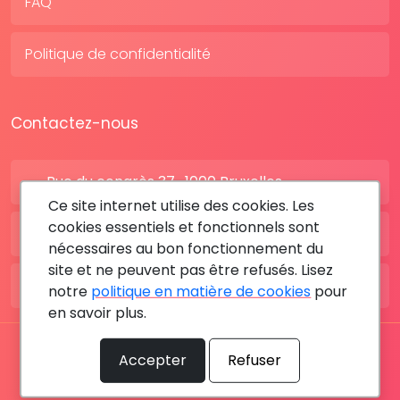
FAQ
Politique de confidentialité
Contactez-nous
Rue du congrès 37 , 1000 Bruxelles
Ce site internet utilise des cookies. Les
cookies essentiels et fonctionnels sont
BE: +32 28080227
nécessaires au bon fonctionnement du
site et ne peuvent pas être refusés. Lisez
FR: +33 183642895
notre
politique en matière de cookies
pour
en savoir plus.
Tous les droits sont réservés © 2026 RDV MÉDICAL By
Accepter
Refuser
MediaSatCom