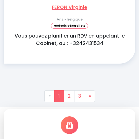
FERON Virginie
Ans - Belgique
Médecin généraliste
Vous pouvez planifier un RDV en appelant le
Cabinet, au : +3242431534
«
1
2
3
»