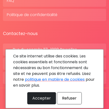
FAQ
Politique de confidentialité
Contactez-nous
Rue du congrès 37 , 1000 Bruxelles
Ce site internet utilise des cookies. Les
cookies essentiels et fonctionnels sont
BE: +32 28080227
nécessaires au bon fonctionnement du
site et ne peuvent pas être refusés. Lisez
FR: +33 183642895
notre
politique en matière de cookies
pour
en savoir plus.
Tous les droits sont réservés © 2026 RDV MÉDICAL By
Accepter
Refuser
MediaSatCom