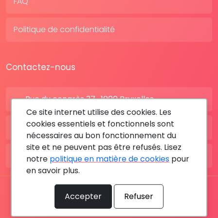
FAQ
Politique de confidentialité
Contactez-nous
Rue du congrès 37 , 1000 Bruxelles
Ce site internet utilise des cookies. Les
cookies essentiels et fonctionnels sont
BE: +32 28080227
nécessaires au bon fonctionnement du
site et ne peuvent pas être refusés. Lisez
FR: +33 183642895
notre
politique en matière de cookies
pour
en savoir plus.
Tous les droits sont réservés © 2026 RDV MÉDICAL By
Accepter
Refuser
MediaSatCom