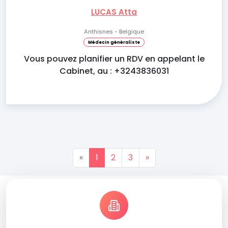
LUCAS Atta
Anthisnes - Belgique
Médecin généraliste
Vous pouvez planifier un RDV en appelant le
Cabinet, au : +3243836031
«
1
2
3
»