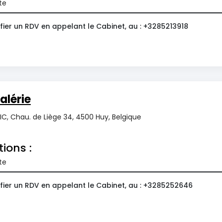
te
fier un RDV en appelant le Cabinet, au : +3285213918
alérie
C, Chau. de Liège 34, 4500 Huy, Belgique
tions :
te
fier un RDV en appelant le Cabinet, au : +3285252646