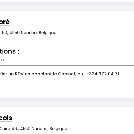
oré
 50, 4550 Nandrin, Belgique
tions :
te
ier un RDV en appelant le Cabinet, au : +324 372 04 71
cois
Claire 46,, 4550 Nandrin, Belgique