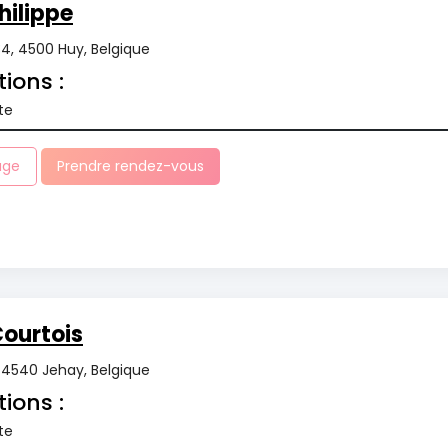
ilippe
34, 4500 Huy, Belgique
tions :
te
age
Prendre rendez-vous
ourtois
4540 Jehay, Belgique
tions :
te