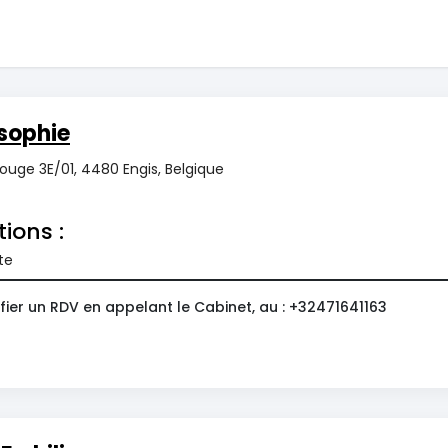
sophie
Rouge 3E/01, 4480 Engis, Belgique
tions :
te
ier un RDV en appelant le Cabinet, au : +32471641163