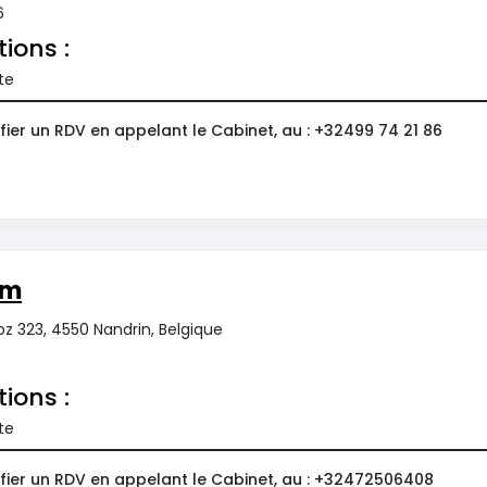
6
tions :
te
ier un RDV en appelant le Cabinet, au : +32499 74 21 86
om
z 323, 4550 Nandrin, Belgique
tions :
te
fier un RDV en appelant le Cabinet, au : +32472506408