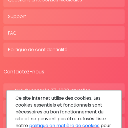
Support
FAQ
Politique de confidentialité
Contactez-nous
Rue du congrès 37 , 1000 Bruxelles
Ce site internet utilise des cookies. Les
cookies essentiels et fonctionnels sont
BE: +32 28080227
nécessaires au bon fonctionnement du
site et ne peuvent pas être refusés. Lisez
FR: +33 183642895
notre
politique en matière de cookies
pour