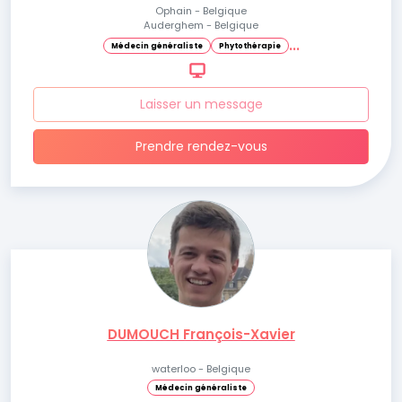
Ophain - Belgique
Auderghem - Belgique
.
.
.
Médecin généraliste
Phytothérapie
Laisser un message
Prendre rendez-vous
DUMOUCH François-Xavier
waterloo - Belgique
Médecin généraliste