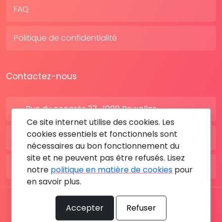
FAQ
Politique de confidentialité
Contactez-nous
Rue du congrès 37 , 1000 Bruxelles
Ce site internet utilise des cookies. Les
cookies essentiels et fonctionnels sont
BE: +32 28080227
nécessaires au bon fonctionnement du
site et ne peuvent pas être refusés. Lisez
FR: +33 183642895
notre
politique en matière de cookies
pour
en savoir plus.
Tous les droits sont réservés © 2026 RDV MÉDICAL By
Accepter
Refuser
MediaSatCom