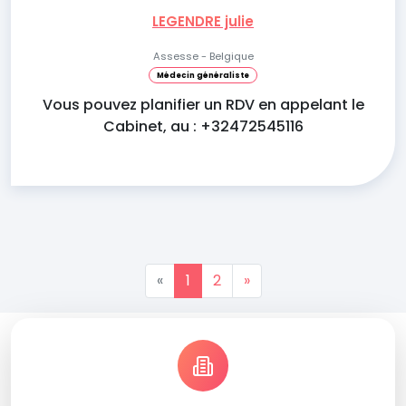
LEGENDRE julie
Assesse - Belgique
Médecin généraliste
Vous pouvez planifier un RDV en appelant le
Cabinet, au : +32472545116
«
1
2
»