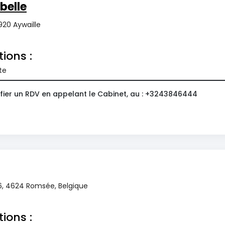
belle
920 Aywaille
tions :
te
fier un RDV en appelant le Cabinet, au : +3243846444
6, 4624 Romsée, Belgique
tions :