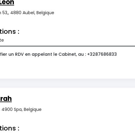
Léon
n 53,, 4880 Aubel, Belgique
tions :
te
fier un RDV en appelant le Cabinet, au : +3287686833
rah
 4900 Spa, Belgique
tions :