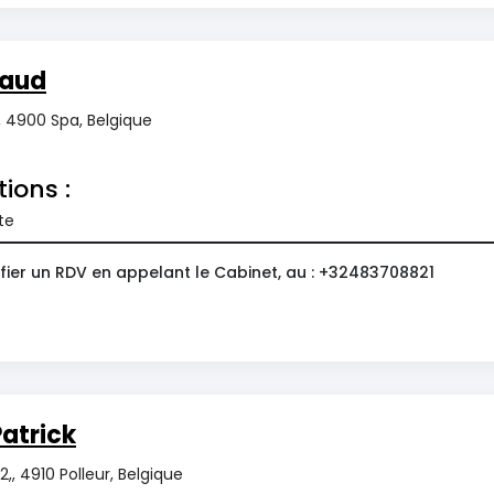
naud
 4900 Spa, Belgique
tions :
te
fier un RDV en appelant le Cabinet, au : +32483708821
Patrick
2,, 4910 Polleur, Belgique