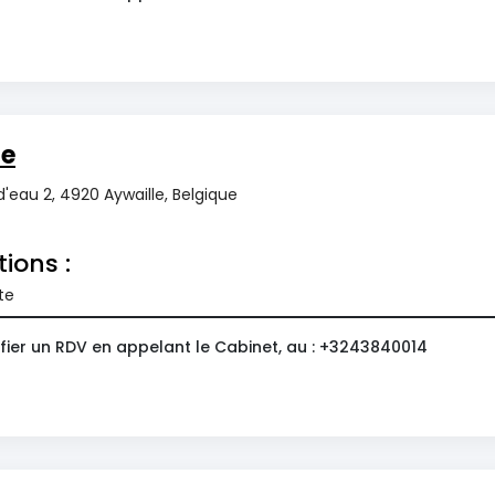
ie
'eau 2, 4920 Aywaille, Belgique
tions :
te
fier un RDV en appelant le Cabinet, au : +3243840014