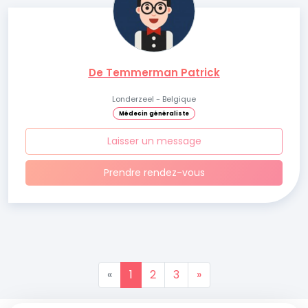
De Temmerman Patrick
Londerzeel - Belgique
Médecin généraliste
Laisser un message
Prendre rendez-vous
«
1
2
3
»