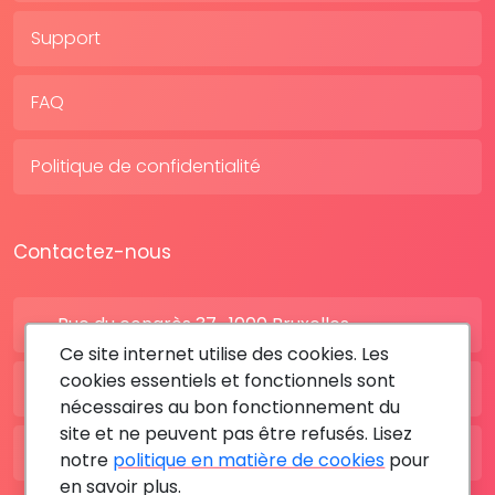
Support
FAQ
Politique de confidentialité
Contactez-nous
Rue du congrès 37 , 1000 Bruxelles
Ce site internet utilise des cookies. Les
cookies essentiels et fonctionnels sont
BE: +32 28080227
nécessaires au bon fonctionnement du
site et ne peuvent pas être refusés. Lisez
FR: +33 183642895
notre
politique en matière de cookies
pour
en savoir plus.