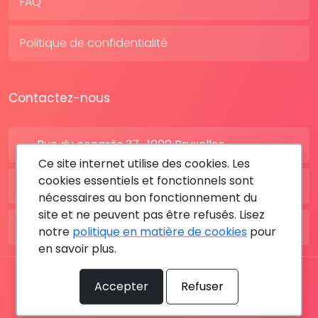
FAQ
Politique de confidentialité
Contactez-nous
Rue du congrès 37 , 1000 Bruxelles
Ce site internet utilise des cookies. Les
cookies essentiels et fonctionnels sont
BE: +32 28080227
nécessaires au bon fonctionnement du
site et ne peuvent pas être refusés. Lisez
FR: +33 183642895
notre
politique en matière de cookies
pour
en savoir plus.
Tous les droits sont réservés © 2026 RDV MÉDICAL By
Accepter
Refuser
MediaSatCom