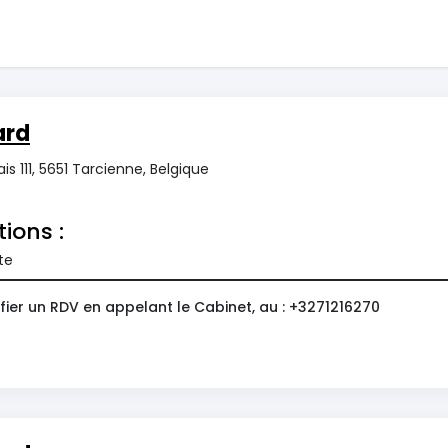
ard
is 111, 5651 Tarcienne, Belgique
tions :
te
fier un RDV en appelant le Cabinet, au : +3271216270