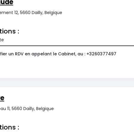
aude
ment 12, 5660 Dailly, Belgique
tions :
te
fier un RDV en appelant le Cabinet, au : +3260377497
re
u 11, 5660 Dailly, Belgique
tions :