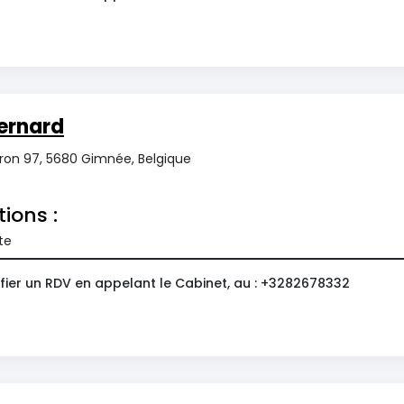
ernard
ron 97, 5680 Gimnée, Belgique
tions :
te
fier un RDV en appelant le Cabinet, au : +3282678332