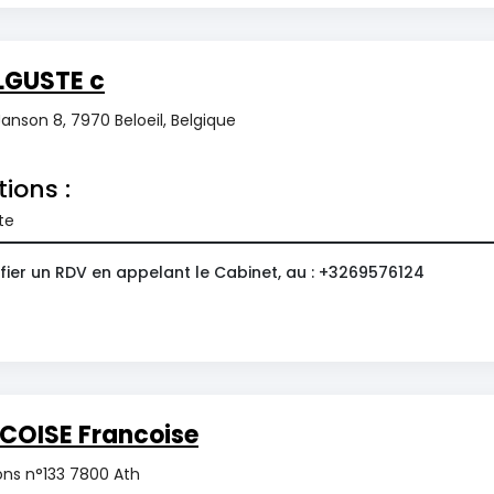
LGUSTE c
anson 8, 7970 Beloeil, Belgique
tions :
te
fier un RDV en appelant le Cabinet, au : +3269576124
COISE Francoise
ns n°133 7800 Ath