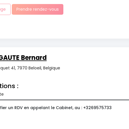
age
Prendre rendez-vous
GAUTE Bernard
uet 41, 7970 Beloeil, Belgique
tions :
te
fier un RDV en appelant le Cabinet, au : +3269575733