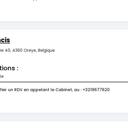
cis
ée 40, 4360 Oreye, Belgique
tions :
te
fier un RDV en appelant le Cabinet, au : +3219677620