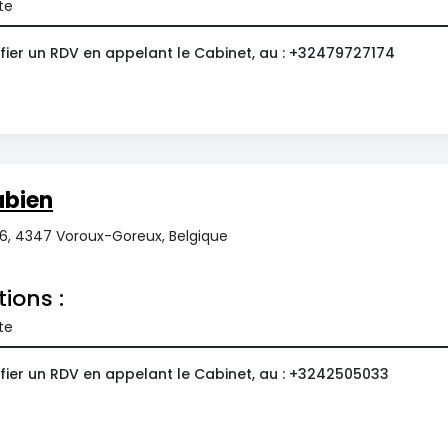
te
fier un RDV en appelant le Cabinet, au : +32479727174
bien
36, 4347 Voroux-Goreux, Belgique
tions :
te
fier un RDV en appelant le Cabinet, au : +3242505033