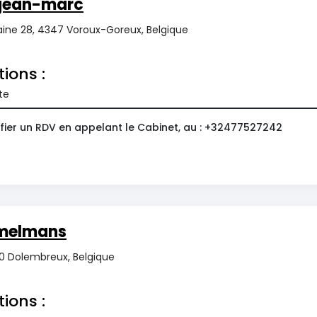
jean-marc
maine 28, 4347 Voroux-Goreux, Belgique
tions :
te
fier un RDV en appelant le Cabinet, au : +32477527242
émelmans
40 Dolembreux, Belgique
tions :