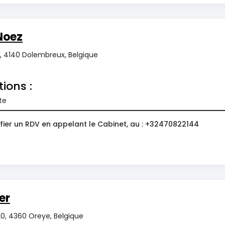
Noez
, 4140 Dolembreux, Belgique
tions :
te
fier un RDV en appelant le Cabinet, au : +32470822144
er
20, 4360 Oreye, Belgique