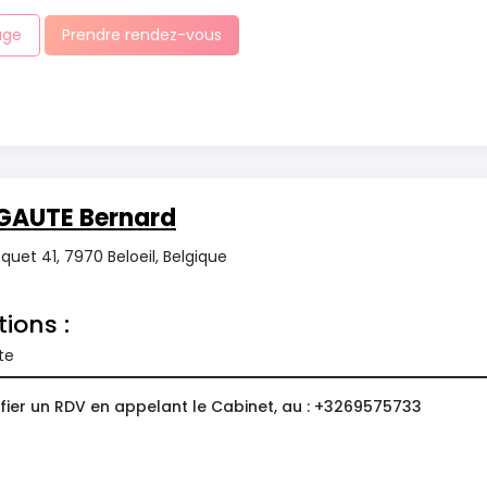
age
Prendre rendez-vous
GAUTE Bernard
uet 41, 7970 Beloeil, Belgique
tions :
te
fier un RDV en appelant le Cabinet, au : +3269575733