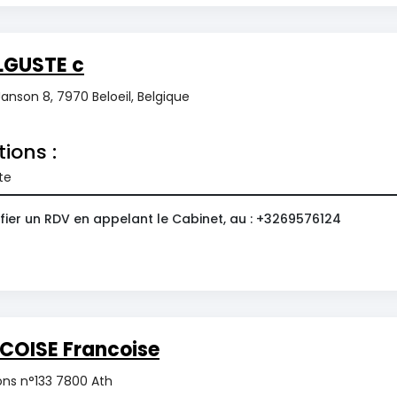
LGUSTE c
anson 8, 7970 Beloeil, Belgique
tions :
te
fier un RDV en appelant le Cabinet, au : +3269576124
COISE Francoise
ns n°133 7800 Ath