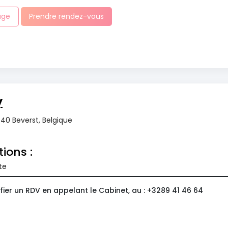
age
Prendre rendez-vous
y
40 Beverst, Belgique
tions :
te
ier un RDV en appelant le Cabinet, au : +3289 41 46 64