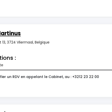
artinus
 13, 3724 Vliermaal, Belgique
tions :
te
ier un RDV en appelant le Cabinet, au : +3212 23 22 00