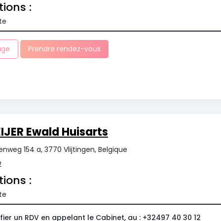
tions :
te
age
Prendre rendez-vous
JER Ewald Huisarts
nweg 154 a, 3770 Vlijtingen, Belgique
2
tions :
te
ier un RDV en appelant le Cabinet, au : +32497 40 30 12