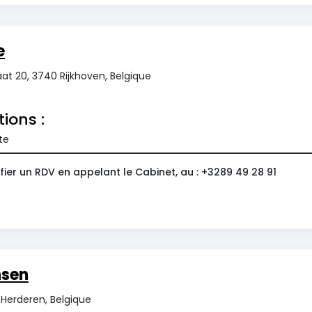
e
aat 20, 3740 Rijkhoven, Belgique
tions :
te
ier un RDV en appelant le Cabinet, au : +3289 49 28 91
nsen
 Herderen, Belgique