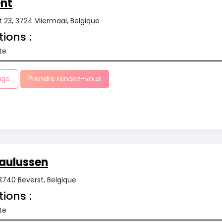
ent
 23, 3724 Vliermaal, Belgique
tions :
te
age
Prendre rendez-vous
aulussen
3740 Beverst, Belgique
tions :
te