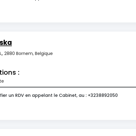
iska
,, 2880 Bornem, Belgique
tions :
te
fier un RDV en appelant le Cabinet, au : +3238892050