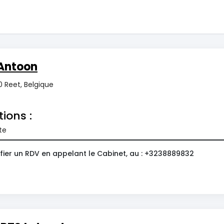
Antoon
0 Reet, Belgique
tions :
te
fier un RDV en appelant le Cabinet, au : +3238889832