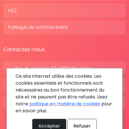
FAQ
Politique de confidentialité
Contactez-nous
Rue du congrès 37 , 1000 Bruxelles
Ce site internet utilise des cookies. Les
cookies essentiels et fonctionnels sont
BE: +32 28080227
nécessaires au bon fonctionnement du
site et ne peuvent pas être refusés. Lisez
FR: +33 183642895
notre
politique en matière de cookies
pour
en savoir plus.
Tous les droits sont réservés © 2026 RDV MÉDICAL By
Accepter
Refuser