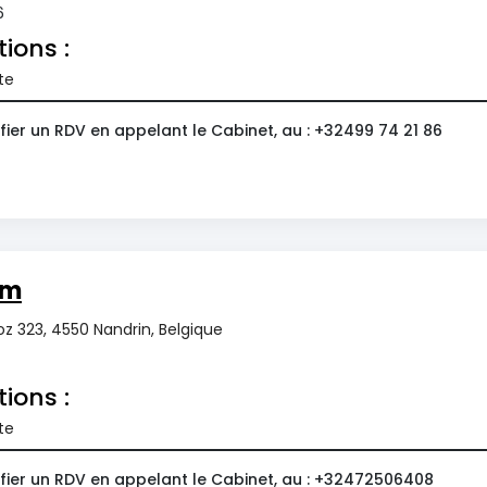
6
tions :
te
ier un RDV en appelant le Cabinet, au : +32499 74 21 86
om
z 323, 4550 Nandrin, Belgique
tions :
te
fier un RDV en appelant le Cabinet, au : +32472506408