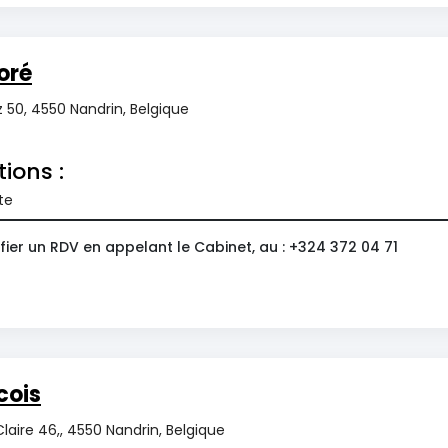
oré
 50, 4550 Nandrin, Belgique
tions :
te
ier un RDV en appelant le Cabinet, au : +324 372 04 71
cois
Claire 46,, 4550 Nandrin, Belgique