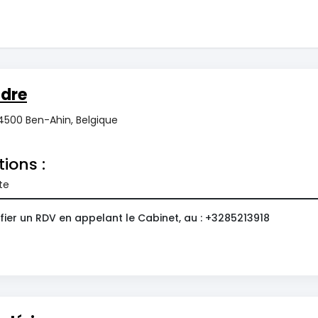
dre
 4500 Ben-Ahin, Belgique
tions :
te
fier un RDV en appelant le Cabinet, au : +3285213918