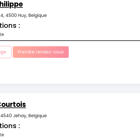
ilippe
34, 4500 Huy, Belgique
tions :
te
age
Prendre rendez-vous
ourtois
4540 Jehay, Belgique
tions :
te