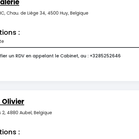
alérie
C, Chau. de Liège 34, 4500 Huy, Belgique
tions :
te
fier un RDV en appelant le Cabinet, au : +3285252646
Olivier
s 2, 4880 Aubel, Belgique
tions :