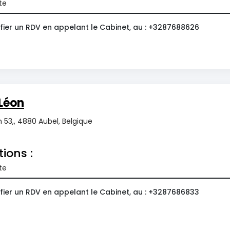
te
fier un RDV en appelant le Cabinet, au : +3287688626
Léon
n 53,, 4880 Aubel, Belgique
tions :
te
fier un RDV en appelant le Cabinet, au : +3287686833