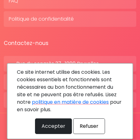
FAQ
Politique de confidentialité
Contactez-nous
Rue du congrès 37 , 1000 Bruxelles
Ce site internet utilise des cookies. Les
cookies essentiels et fonctionnels sont
BE: +32 28080227
nécessaires au bon fonctionnement du
site et ne peuvent pas être refusés. Lisez
FR: +33 183642895
notre
politique en matière de cookies
pour
en savoir plus.
Tous les droits sont réservés © 2026 RDV MÉDICAL By
Accepter
Refuser
MediaSatCom