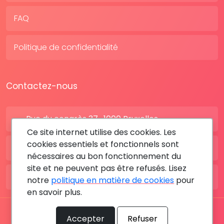
FAQ
Politique de confidentialité
Contactez-nous
Rue du congrès 37 , 1000 Bruxelles
Ce site internet utilise des cookies. Les
cookies essentiels et fonctionnels sont
BE: +32 28080227
nécessaires au bon fonctionnement du
site et ne peuvent pas être refusés. Lisez
FR: +33 183642895
notre
politique en matière de cookies
pour
en savoir plus.
Tous les droits sont réservés © 2026 RDV MÉDICAL By
Accepter
Refuser