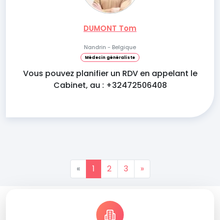
DUMONT Tom
Nandrin - Belgique
Médecin généraliste
Vous pouvez planifier un RDV en appelant le
Cabinet, au : +32472506408
«
1
2
3
»