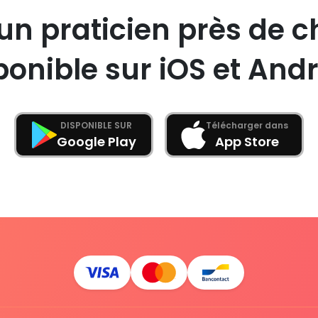
un praticien près de c
ponible sur iOS et Andr
DISPONIBLE SUR
Télécharger dans
Google Play
App Store