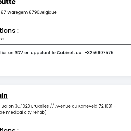
utte
 87 Waregem 8790Belgique
tions :
te
fier un RDV en appelant le Cabinet, au : +3256607575
ain
 Ballon 3C,1020 Bruxelles // Avenue du Karreveld 72 1081 -
re médical city rehab)
tions :