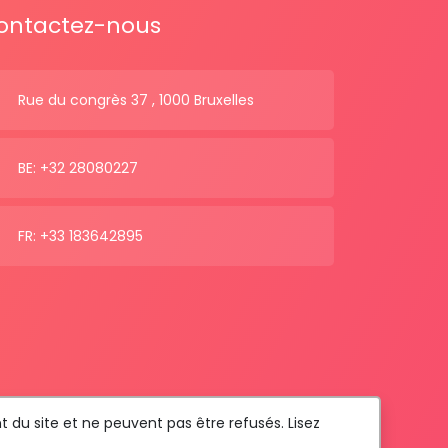
ontactez-nous
Rue du congrès 37 , 1000 Bruxelles
BE: +32 28080227
FR: +33 183642895
t du site et ne peuvent pas être refusés. Lisez