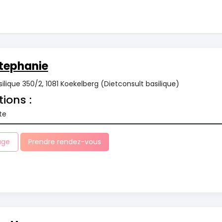
tephanie
ilique 350/2, 1081 Koekelberg (Dietconsult basilique)
tions :
te
age
Prendre rendez-vous