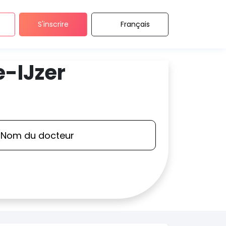
S'inscrire
Français
-IJzer