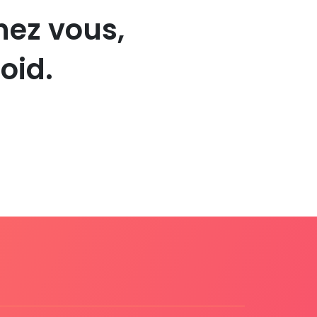
hez vous,
oid.