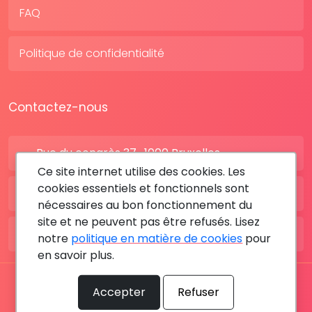
FAQ
Politique de confidentialité
Contactez-nous
Rue du congrès 37 , 1000 Bruxelles
Ce site internet utilise des cookies. Les
cookies essentiels et fonctionnels sont
BE: +32 28080227
nécessaires au bon fonctionnement du
site et ne peuvent pas être refusés. Lisez
FR: +33 183642895
notre
politique en matière de cookies
pour
en savoir plus.
Tous les droits sont réservés © 2026 RDV MÉDICAL By
Accepter
Refuser
MediaSatCom