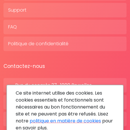
Support
FAQ
Politique de confidentialité
Contactez-nous
Rue du congrès 37 , 1000 Bruxelles
Ce site internet utilise des cookies. Les
cookies essentiels et fonctionnels sont
BE: +32 28080227
nécessaires au bon fonctionnement du
site et ne peuvent pas être refusés. Lisez
FR: +33 183642895
notre
politique en matière de cookies
pour
en savoir plus.