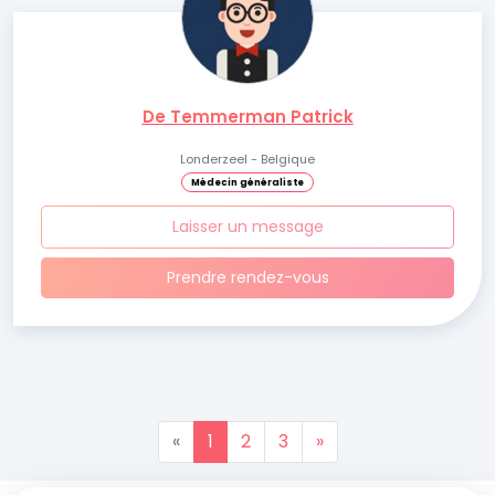
De Temmerman Patrick
Londerzeel - Belgique
Médecin généraliste
Laisser un message
Prendre rendez-vous
«
1
2
3
»