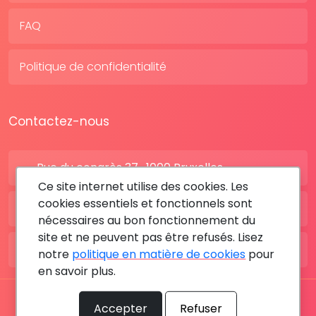
FAQ
Politique de confidentialité
Contactez-nous
Rue du congrès 37 , 1000 Bruxelles
Ce site internet utilise des cookies. Les
cookies essentiels et fonctionnels sont
BE: +32 28080227
nécessaires au bon fonctionnement du
site et ne peuvent pas être refusés. Lisez
FR: +33 183642895
notre
politique en matière de cookies
pour
en savoir plus.
Tous les droits sont réservés © 2026 RDV MÉDICAL By
Accepter
Refuser