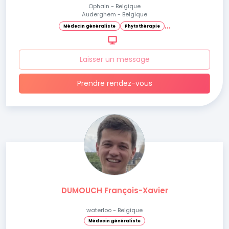
Ophain - Belgique
Auderghem - Belgique
.
.
.
Médecin généraliste
Phytothérapie
Laisser un message
Prendre rendez-vous
DUMOUCH François-Xavier
waterloo - Belgique
Médecin généraliste