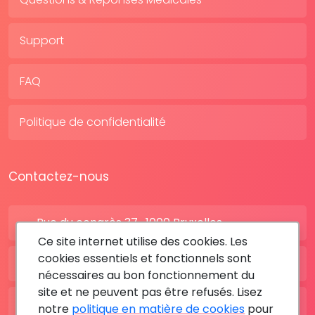
Support
FAQ
Politique de confidentialité
Contactez-nous
Rue du congrès 37 , 1000 Bruxelles
Ce site internet utilise des cookies. Les
cookies essentiels et fonctionnels sont
BE: +32 28080227
nécessaires au bon fonctionnement du
site et ne peuvent pas être refusés. Lisez
FR: +33 183642895
notre
politique en matière de cookies
pour