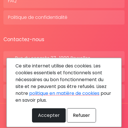
FAQ
Politique de confidentialité
Contactez-nous
Rue du congrès 37 , 1000 Bruxelles
Ce site internet utilise des cookies. Les
cookies essentiels et fonctionnels sont
BE: +32 28080227
nécessaires au bon fonctionnement du
site et ne peuvent pas être refusés. Lisez
FR: +33 183642895
notre
politique en matière de cookies
pour
en savoir plus.
Tous les droits sont réservés © 2026 RDV MÉDICAL By
Accepter
Refuser
MediaSatCom