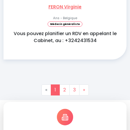
FERON Virginie
Ans - Belgique
Médecin généraliste
Vous pouvez planifier un RDV en appelant le
Cabinet, au : +3242431534
«
1
2
3
»