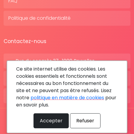
FAQ
Politique de confidentialité
Contactez-nous
Rue du congrès 37 , 1000 Bruxelles
Ce site internet utilise des cookies. Les
cookies essentiels et fonctionnels sont
BE: +32 28080227
nécessaires au bon fonctionnement du
site et ne peuvent pas être refusés. Lisez
FR: +33 183642895
notre
politique en matière de cookies
pour
en savoir plus.
Tous les droits sont réservés © 2026 RDV MÉDICAL By
Accepter
Refuser
MediaSatCom