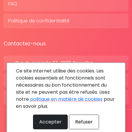
FAQ
Politique de confidentialité
Contactez-nous
Rue du congrès 37 , 1000 Bruxelles
Ce site internet utilise des cookies. Les
cookies essentiels et fonctionnels sont
BE: +32 28080227
nécessaires au bon fonctionnement du
site et ne peuvent pas être refusés. Lisez
FR: +33 183642895
notre
politique en matière de cookies
pour
en savoir plus.
Tous les droits sont réservés © 2026 RDV MÉDICAL By
Accepter
Refuser
MediaSatCom