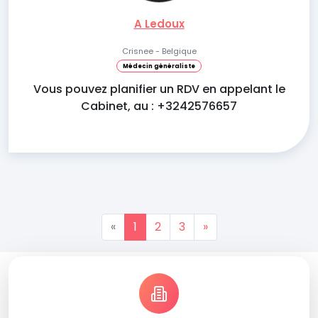
A Ledoux
Crisnee - Belgique
Médecin généraliste
Vous pouvez planifier un RDV en appelant le
Cabinet, au : +3242576657
«
1
2
3
»