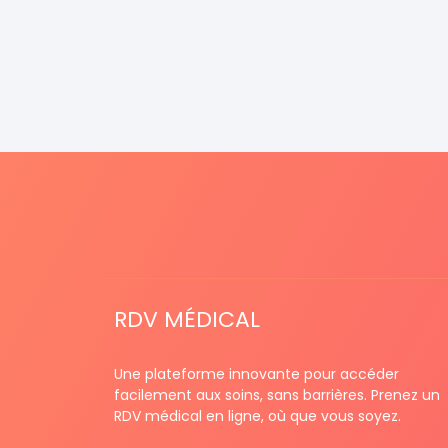
RDV MÉDICAL
Une plateforme innovante pour accéder
facilement aux soins, sans barrières. Prenez un
RDV médical en ligne, où que vous soyez.