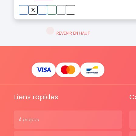
REVENIR EN HAUT
Liens rapides
C
À propos