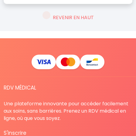
REVENIR EN HAUT
RDV MÉDICAL
Une plateforme innovante pour accéder facilement
aux soins, sans barrières. Prenez un RDV médical en
ligne, où que vous soyez.
S'inscrire