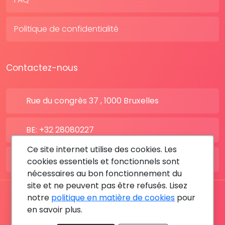
Politique de confidentialité
Contactez-nous
Rue du congrès 37 , 1000 Bruxelles
BE: +32 28080227
Ce site internet utilise des cookies. Les
FR: +33 183642895
cookies essentiels et fonctionnels sont
nécessaires au bon fonctionnement du
site et ne peuvent pas être refusés. Lisez
notre
politique en matière de cookies
pour
Tous les droits sont réservés © 2026 RDV MÉDICAL By
en savoir plus.
MediaSatCom