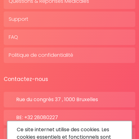
Questions & Réponses Médicales
Support
FAQ
Politique de confidentialité
Contactez-nous
Rue du congrès 37 , 1000 Bruxelles
BE: +32 28080227
Ce site internet utilise des cookies. Les
FR: +33 183642895
cookies essentiels et fonctionnels sont