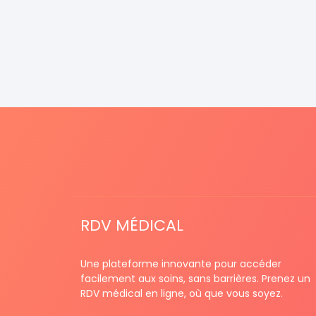
RDV MÉDICAL
Une plateforme innovante pour accéder
facilement aux soins, sans barrières. Prenez un
RDV médical en ligne, où que vous soyez.