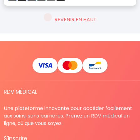
REVENIR EN HAUT
RDV MÉDICAL
Une plateforme innovante pour accéder facilement
aux soins, sans barrières. Prenez un RDV médical en
ligne, où que vous soyez.
S'inscrire