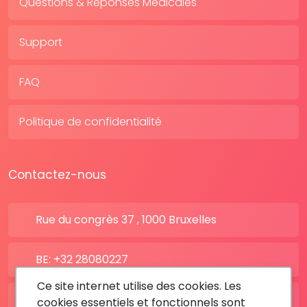
Questions & Réponses Médicales
Support
FAQ
Politique de confidentialité
Contactez-nous
Rue du congrès 37 , 1000 Bruxelles
BE: +32 28080227
Ce site internet utilise des cookies. Les
FR: +33 183642895
cookies essentiels et fonctionnels sont