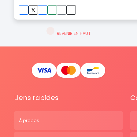
REVENIR EN HAUT
Liens rapides
C
À propos