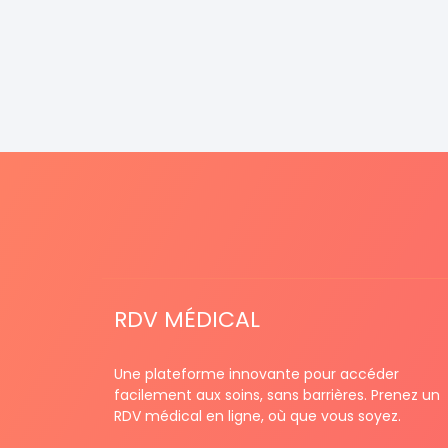
RDV MÉDICAL
Une plateforme innovante pour accéder
facilement aux soins, sans barrières. Prenez un
RDV médical en ligne, où que vous soyez.