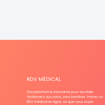
RDV MÉDICAL
Une plateforme innovante pour accéder
facilement aux soins, sans barrières. Prenez un
RDV médical en ligne, où que vous soyez.