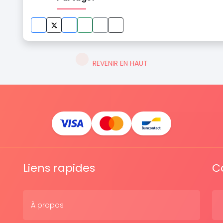
REVENIR EN HAUT
Liens rapides
C
À propos