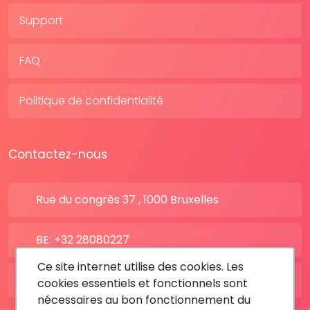
Support
FAQ
Politique de confidentialité
Contactez-nous
Rue du congrès 37 , 1000 Bruxelles
BE: +32 28080227
Ce site internet utilise des cookies. Les
FR: +33 183642895
cookies essentiels et fonctionnels sont
nécessaires au bon fonctionnement du