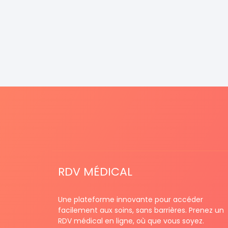
RDV MÉDICAL
Une plateforme innovante pour accéder
facilement aux soins, sans barrières. Prenez un
RDV médical en ligne, où que vous soyez.