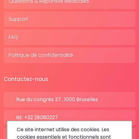
Questions & Réponses Médicales
Support
FAQ
Politique de confidentialité
Contactez-nous
Rue du congrès 37 , 1000 Bruxelles
BE: +32 28080227
Ce site internet utilise des cookies. Les
FR: +33 183642895
cookies essentiels et fonctionnels sont