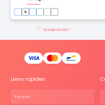
REVENIR EN HAUT
Liens rapides
C
À propos