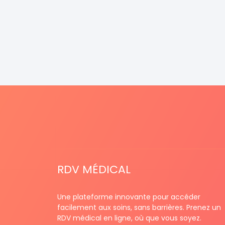
RDV MÉDICAL
Une plateforme innovante pour accéder
facilement aux soins, sans barrières. Prenez un
RDV médical en ligne, où que vous soyez.