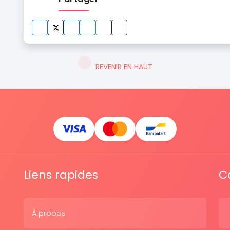
REVENIR EN HAUT
Liens rapides
C
À propos