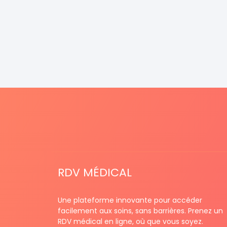
RDV MÉDICAL
Une plateforme innovante pour accéder
facilement aux soins, sans barrières. Prenez un
RDV médical en ligne, où que vous soyez.