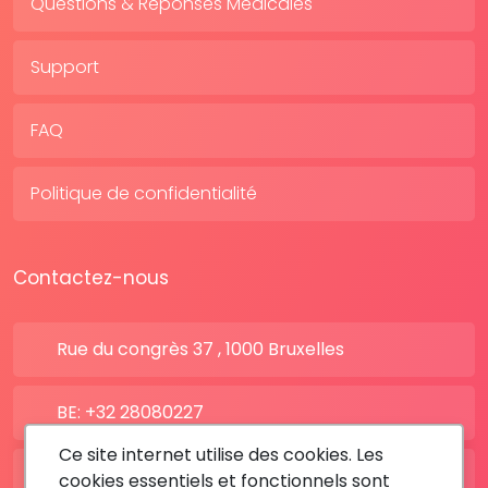
Questions & Réponses Médicales
Support
FAQ
Politique de confidentialité
Contactez-nous
Rue du congrès 37 , 1000 Bruxelles
BE: +32 28080227
Ce site internet utilise des cookies. Les
FR: +33 183642895
cookies essentiels et fonctionnels sont