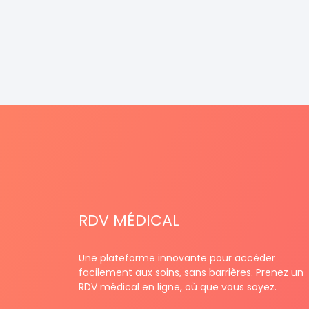
RDV MÉDICAL
Une plateforme innovante pour accéder
facilement aux soins, sans barrières. Prenez un
RDV médical en ligne, où que vous soyez.