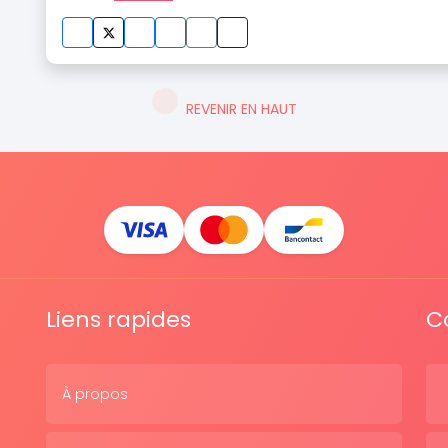
REVENIR EN HAUT
Liens rapides
C
À propos