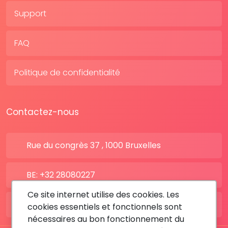
Support
FAQ
Politique de confidentialité
Contactez-nous
Rue du congrès 37 , 1000 Bruxelles
BE: +32 28080227
Ce site internet utilise des cookies. Les
FR: +33 183642895
cookies essentiels et fonctionnels sont
nécessaires au bon fonctionnement du