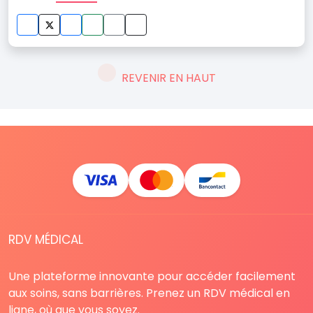
REVENIR EN HAUT
RDV MÉDICAL
Une plateforme innovante pour accéder facilement
aux soins, sans barrières. Prenez un RDV médical en
ligne, où que vous soyez.