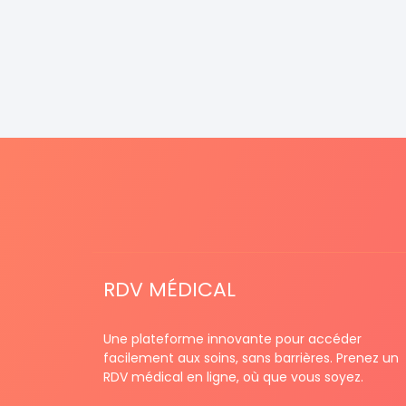
RDV MÉDICAL
Une plateforme innovante pour accéder
facilement aux soins, sans barrières. Prenez un
RDV médical en ligne, où que vous soyez.