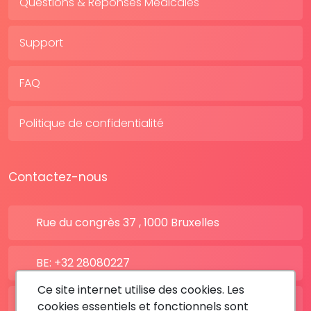
Questions & Réponses Médicales
Support
FAQ
Politique de confidentialité
Contactez-nous
Rue du congrès 37 , 1000 Bruxelles
BE: +32 28080227
Ce site internet utilise des cookies. Les
FR: +33 183642895
cookies essentiels et fonctionnels sont