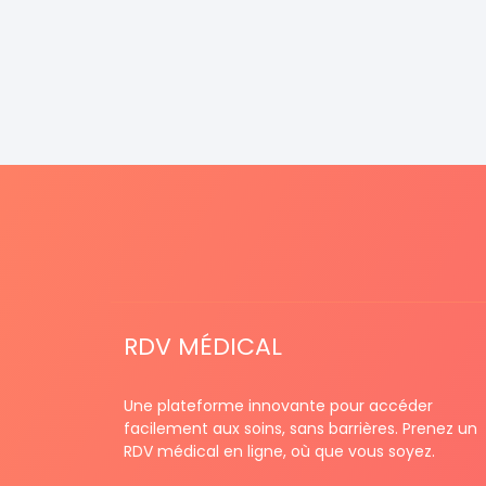
RDV MÉDICAL
Une plateforme innovante pour accéder
facilement aux soins, sans barrières. Prenez un
RDV médical en ligne, où que vous soyez.