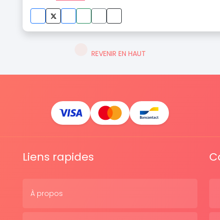
REVENIR EN HAUT
Liens rapides
C
À propos