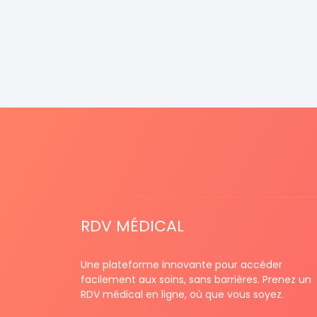
RDV MÉDICAL
Une plateforme innovante pour accéder
facilement aux soins, sans barrières. Prenez un
RDV médical en ligne, où que vous soyez.