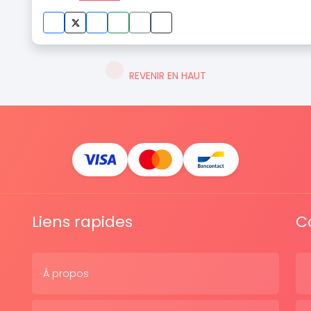
REVENIR EN HAUT
Liens rapides
C
À propos